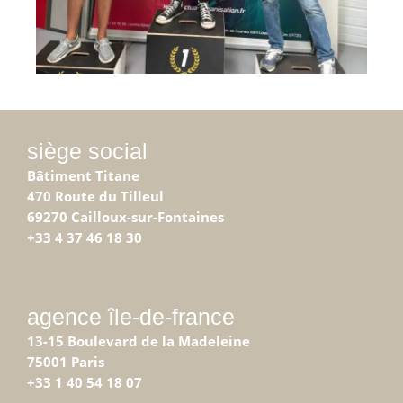
siège social
Bâtiment Titane
470 Route du Tilleul
69270 Cailloux-sur-Fontaines
+33 4 37 46 18 30
agence île-de-france
13-15 Boulevard de la Madeleine
75001 Paris
+33 1 40 54 18 07