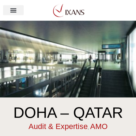
Aller
au
contenu
NOS MÉTIERS
LRT LUSAIL /
DOHA – QATAR
Audit & Expertise
AMO
,