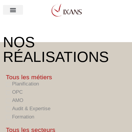
Aller
au
contenu
NOS MÉTIERS
NOS
RÉALISATIONS
Tous les métiers
Planification
OPC
AMO
Audit & Expertise
Formation
Tous les secteurs