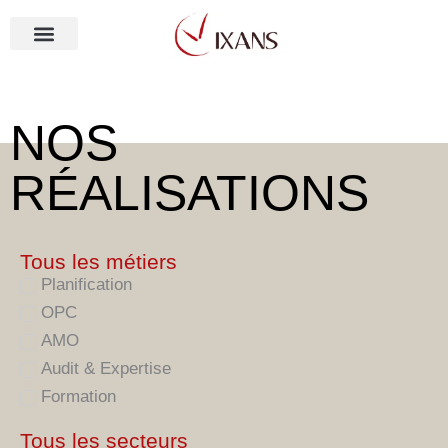
Aller
au
contenu
NOS MÉTIERS
NOS
RÉALISATIONS
Tous les métiers
Planification
OPC
AMO
Audit & Expertise
Formation
Tous les secteurs