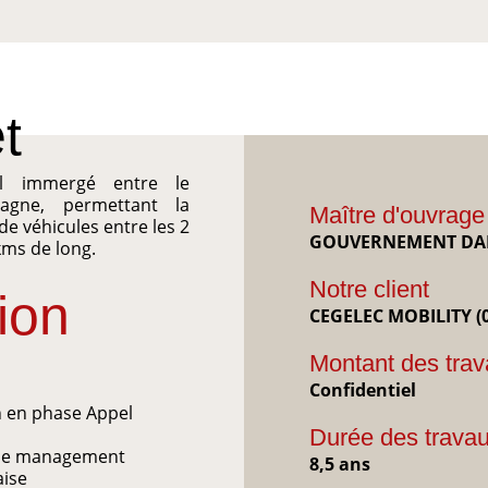
t
el immergé entre le
agne, permettant la
Maître d'ouvrage
 de véhicules entre les 2
GOUVERNEMENT DA
kms de long.
Notre client
ion
CEGELEC MOBILITY (0
Montant des tra
Confidentiel
n en phase Appel
Durée des trava
 de management
8,5 ans
aise