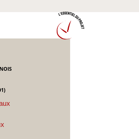
NOIS
1)
vaux
ux