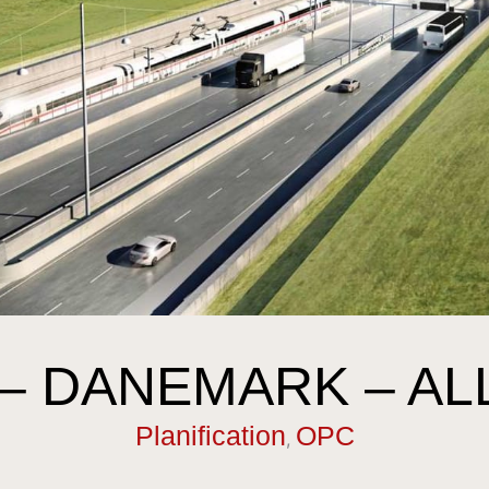
– DANEMARK – A
Planification
OPC
,