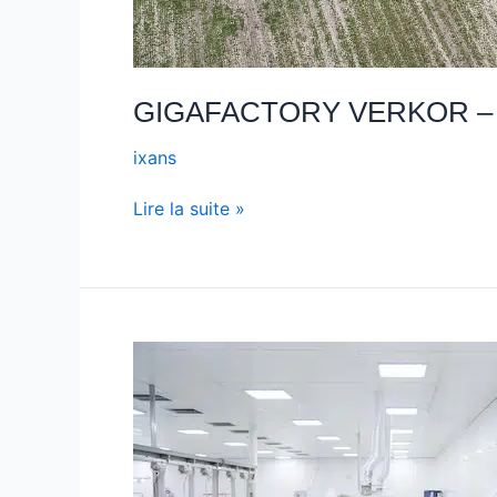
GIGAFACTORY VERKOR –
ixans
Lire la suite »
REWAMPING
USINE
ITEN
–
DARDILLY
(69)